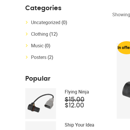
Categories
Showing 
Uncategorized
(0)
Clothing
(12)
Music
(0)
In offe
Posters
(2)
Popular
Flying Ninja
Il
$
15.00
Il
prezzo
$
12.00
prezzo
originale
attuale
era:
è:
$15.00.
Ship Your Idea
$12.00.