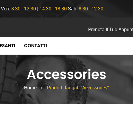
- Ven:
8:30 - 12:30 | 14.30 - 18:30
Sab:
8.30 - 12:30
Prenota Il Tuo Appu
PESANTI
CONTATTI
Accessories
Home
/
Prodotti taggati “Accessories”