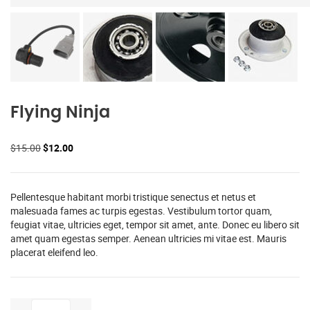
Flying Ninja
Il
Il
$
15.00
$
12.00
prezzo
prezzo
originale
attuale
era:
è:
Pellentesque habitant morbi tristique senectus et netus et
$15.00.
$12.00.
malesuada fames ac turpis egestas. Vestibulum tortor quam,
feugiat vitae, ultricies eget, tempor sit amet, ante. Donec eu libero sit
amet quam egestas semper. Aenean ultricies mi vitae est. Mauris
placerat eleifend leo.
Flying