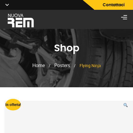
Contattaci
Shop
Home
Posters
/
/
Flying Ninja
In offerta!